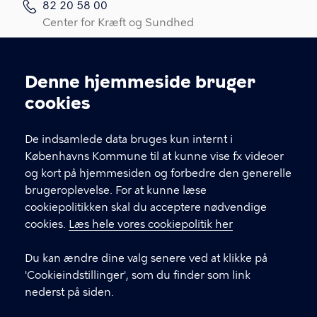
82 20 58 00
Center for Kræft og Sundhed
82 20 58 05
Kræftrådgivningen
Denne hjemmeside bruger
Cookieindstillinger
Kontakt os
cookies
Link til spørgeskema (log ind med MitID)
De indsamlede data bruges kun internt i
Det er vigtigt, du udfylder et spørgeskema i
Københavns Kommune til at kunne vise fx videoer
forbindelse med din indledende, opfølgende
og kort på hjemmesiden og forbedre den generelle
eller afsluttende samtale med din
brugeroplevelse. For at kunne læse
kontaktperson.
cookiepolitikken skal du acceptere nødvendige
cookies.
Læs hele vores cookiepolitik her
LINKS
Du kan ændre dine valg senere ved at klikke på
In English
'Cookieindstillinger', som du finder som link
Praktisk information
nederst på siden.
Privatlivspolitik