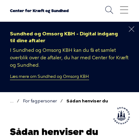
Gå
til
Center for Kræft og Sundhed
hovedindhold
Sundhed og Omsorg KBH - Digital indgang
til dine aftaler
I Sundhed og Omsorg KBH kan du få et samlet
overblik over de aftaler, du har med Center for Kræft
og Sundhed.
Læs mere om Sundhed og Omsorg KBH
For fagpersoner
Sådan henviser du
Brødkrumme
Sådan henviser du