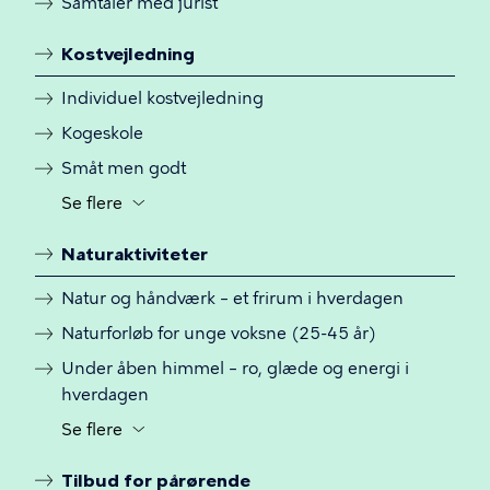
Samtaler med jurist
fra
for
Kostvejledning
yderligere
Individuel kostvejledning
menulinks
Kogeskole
Småt men godt
Se flere
Knap
til
Naturaktiviteter
at
slå
Natur og håndværk – et frirum i hverdagen
synligheden
Naturforløb for unge voksne (25-45 år)
til
og
Under åben himmel – ro, glæde og energi i
fra
hverdagen
for
Se flere
Knap
yderligere
til
menulinks
Tilbud for pårørende
at