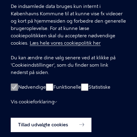
Link til spørgeskema (log ind med MitID)
De indsamlede data bruges kun internt i
Det er vigtigt, du udfylder et spørgeskema i
Københavns Kommune til at kunne vise fx videoer
forbindelse med din indledende, opfølgende
og kort på hjemmesiden og forbedre den generelle
eller afsluttende samtale med din
brugeroplevelse. For at kunne læse
kontaktperson.
cookiepolitikken skal du acceptere nødvendige
cookies.
Læs hele vores cookiepolitik her
LINKS
Du kan ændre dine valg senere ved at klikke på
In English
'Cookieindstillinger', som du finder som link
Praktisk information
nederst på siden.
Privatlivspolitik
Nødvendige
Funktionelle
Statistiske
Tilgængelighedserklæring
Cookiepolitik
Vis cookieforklaring
Cookieindstillinger
Tillad udvalgte cookies