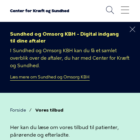
Gå
til
Center for Kræft og Sundhed
hovedindhold
Sundhed og Omsorg KBH - Digital indgang
til dine aftaler
I Sundhed og Omsorg KBH kan du få et samlet
overblik over de aftaler, du har med Center for Kræft
og Sundhed.
Læs mere om Sundhed og Omsorg KBH
Forside
Vores tilbud
Brødkrumme
Vores
Her kan du læse om vores tilbud til patienter,
pårørende og efterladte.
tilbud