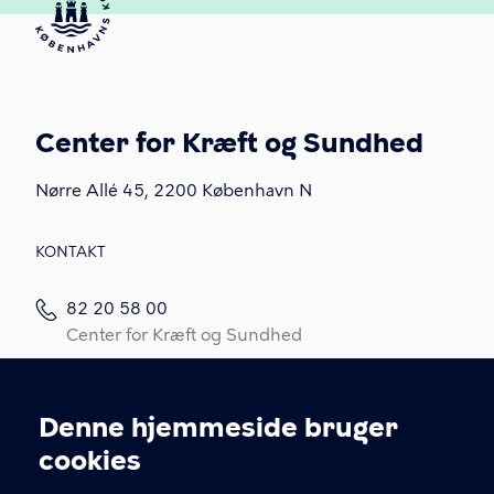
Center for Kræft og Sundhed
Nørre Allé 45, 2200 København N
KONTAKT
82 20 58 00
Center for Kræft og Sundhed
82 20 58 05
Kræftrådgivningen
Denne hjemmeside bruger
Cookieindstillinger
Kontakt os
cookies