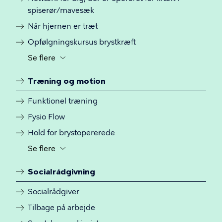
synligheden
spiserør/mavesæk
til
Når hjernen er træt
og
fra
Opfølgningskursus brystkræft
for
Se flere
Knap
yderligere
til
menulinks
Træning og motion
at
slå
Funktionel træning
synligheden
Fysio Flow
til
og
Hold for brystopererede
fra
Se flere
Knap
for
til
yderligere
Socialrådgivning
at
menulinks
slå
Socialrådgiver
synligheden
Tilbage på arbejde
til
og