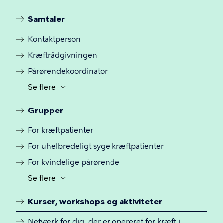
Samtaler
Linkoversigt
Kontaktperson
Kræftrådgivningen
Pårørendekoordinator
Se flere
Knap
til
Grupper
at
slå
For kræftpatienter
synligheden
For uhelbredeligt syge kræftpatienter
til
og
For kvindelige pårørende
fra
Se flere
Knap
for
til
yderligere
Kurser, workshops og aktiviteter
at
menulinks
slå
Netværk for dig, der er opereret for kræft i