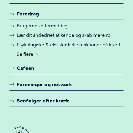
slå
synligheden
Foredrag
til
Brugernes eftermiddag
og
fra
Lær dit åndedræt at kende og skab mere ro
for
Psykologiske & eksistentielle reaktioner på kræft
yderligere
Se flere
Knap
menulinks
til
Caféen
at
slå
synligheden
Foreninger og netværk
til
og
Senfølger efter kræft
fra
for
yderligere
menulinks