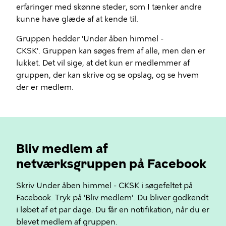
erfaringer med skønne steder, som I tænker andre
kunne have glæde af at kende til.
Gruppen hedder 'Under åben himmel -
CKSK'. Gruppen kan søges frem af alle, men den er
lukket. Det vil sige, at det kun er medlemmer af
gruppen, der kan skrive og se opslag, og se hvem
der er medlem.
Bliv medlem af
netværksgruppen på Facebook
Skriv Under åben himmel - CKSK i søgefeltet på
Facebook. Tryk på 'Bliv medlem'. Du bliver godkendt
i løbet af et par dage. Du får en notifikation, når du er
blevet medlem af gruppen.