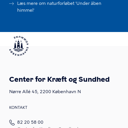
Læs mere om naturforløbet 'Under åben
himmel'
Center for Kræft og Sundhed
Nørre Allé 45, 2200 København N
KONTAKT
82 20 58 00