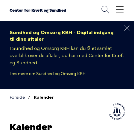
Gå
til
Center for Kræft og Sundhed
hovedindhold
Sundhed og Omsorg KBH - Digital indgang
til dine aftaler
I Sundhed og Omsorg KBH kan du få et samlet
overblik over de aftaler, du har med Center for Kræft
og Sundhed.
Læs mere om Sundhed og Omsorg KBH
Forside
Kalender
Brødkrumme
Kalender