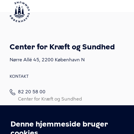
Center for Kræft og Sundhed
Nørre Allé 45, 2200 København N
KONTAKT
82 20 58 00
Center for Kræft og Sundhed
82 20 58 05
Kræftrådgivningen
Denne hjemmeside bruger
Cookieindstillinger
Kontakt os
cookies