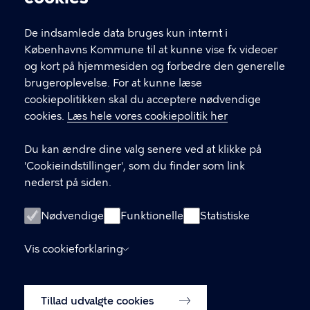
Link til spørgeskema (log ind med MitID)
De indsamlede data bruges kun internt i
Det er vigtigt, du udfylder et spørgeskema i
Københavns Kommune til at kunne vise fx videoer
forbindelse med din indledende, opfølgende
og kort på hjemmesiden og forbedre den generelle
eller afsluttende samtale med din
brugeroplevelse. For at kunne læse
kontaktperson.
cookiepolitikken skal du acceptere nødvendige
cookies.
Læs hele vores cookiepolitik her
LINKS
Du kan ændre dine valg senere ved at klikke på
In English
'Cookieindstillinger', som du finder som link
Praktisk information
nederst på siden.
Privatlivspolitik
Nødvendige
Funktionelle
Statistiske
Tilgængelighedserklæring
Cookiepolitik
Vis cookieforklaring
Cookieindstillinger
Tillad udvalgte cookies