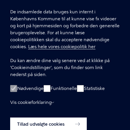
Link til spørgeskema (log ind med MitID)
De indsamlede data bruges kun internt i
Det er vigtigt, du udfylder et spørgeskema i
Københavns Kommune til at kunne vise fx videoer
forbindelse med din indledende, opfølgende
og kort på hjemmesiden og forbedre den generelle
eller afsluttende samtale med din
brugeroplevelse. For at kunne læse
kontaktperson.
cookiepolitikken skal du acceptere nødvendige
cookies.
Læs hele vores cookiepolitik her
LINKS
Du kan ændre dine valg senere ved at klikke på
In English
'Cookieindstillinger', som du finder som link
Praktisk information
nederst på siden.
Privatlivspolitik
Nødvendige
Funktionelle
Statistiske
Tilgængelighedserklæring
Cookiepolitik
Vis cookieforklaring
Cookieindstillinger
Tillad udvalgte cookies