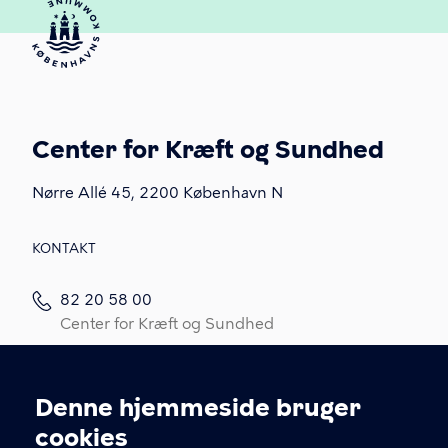
Center for Kræft og Sundhed
Nørre Allé 45, 2200 København N
KONTAKT
82 20 58 00
Center for Kræft og Sundhed
82 20 58 05
Kræftrådgivningen
Denne hjemmeside bruger
Cookieindstillinger
Kontakt os
cookies