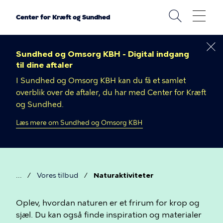
Gå
til
Center for Kræft og Sundhed
hovedindhold
Sundhed og Omsorg KBH - Digital indgang
til dine aftaler
I Sundhed og Omsorg KBH kan du få et samlet
overblik over de aftaler, du har med Center for Kræft
og Sundhed.
Læs mere om Sundhed og Omsorg KBH
Vores tilbud
Naturaktiviteter
Brødkrumme
Naturaktiviteter
Oplev, hvordan naturen er et frirum for krop og
sjæl. Du kan også finde inspiration og materialer