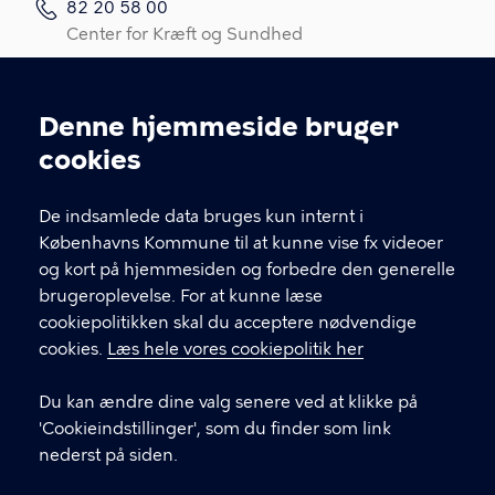
82 20 58 00
Center for Kræft og Sundhed
82 20 58 05
Kræftrådgivningen
Denne hjemmeside bruger
Cookieindstillinger
Kontakt os
cookies
Link til spørgeskema (log ind med MitID)
De indsamlede data bruges kun internt i
Det er vigtigt, du udfylder et spørgeskema i
Københavns Kommune til at kunne vise fx videoer
forbindelse med din indledende, opfølgende
og kort på hjemmesiden og forbedre den generelle
eller afsluttende samtale med din
brugeroplevelse. For at kunne læse
kontaktperson.
cookiepolitikken skal du acceptere nødvendige
cookies.
Læs hele vores cookiepolitik her
LINKS
Du kan ændre dine valg senere ved at klikke på
In English
'Cookieindstillinger', som du finder som link
Praktisk information
nederst på siden.
Privatlivspolitik