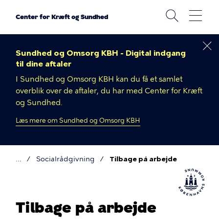
Gå
til
Center for Kræft og Sundhed
hovedindhold
Sundhed og Omsorg KBH - Digital indgang
til dine aftaler
I Sundhed og Omsorg KBH kan du få et samlet
overblik over de aftaler, du har med Center for Kræft
og Sundhed.
Læs mere om Sundhed og Omsorg KBH
Socialrådgivning
Tilbage på arbejde
Brødkrumme
Tilbage på arbejde