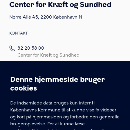
Center for Kræft og Sundhed
Nørre Allé 45, 2200 København N
KONTAKT
82 20 58 00
Center for Kræft og Sundhed
82 20 58 05
Kræftrådgivningen
Denne hjemmeside bruger
Cookieindstillinger
Kontakt os
cookies
Link til spørgeskema (log ind med MitID)
De indsamlede data bruges kun internt i
Det er vigtigt, du udfylder et spørgeskema i
Københavns Kommune til at kunne vise fx videoer
forbindelse med din indledende, opfølgende
og kort på hjemmesiden og forbedre den generelle
eller afsluttende samtale med din
brugeroplevelse. For at kunne læse
kontaktperson.