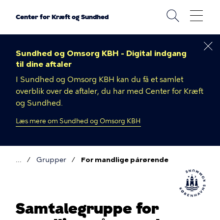
Gå
til
Center for Kræft og Sundhed
hovedindhold
Sundhed og Omsorg KBH - Digital indgang
til dine aftaler
I Sundhed og Omsorg KBH kan du få et samlet
overblik over de aftaler, du har med Center for Kræft
og Sundhed.
Læs mere om Sundhed og Omsorg KBH
Grupper
For mandlige pårørende
Brødkrumme
Samtalegruppe for