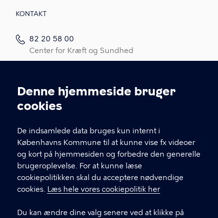
KONTAKT
82 20 58 00
Center for Kræft og Sundhed
82 20 58 05
Kræftrådgivningen
Denne hjemmeside bruger
Cookieindstillinger
Kontakt os
cookies
Link til spørgeskema (log ind med MitID)
De indsamlede data bruges kun internt i
Det er vigtigt, du udfylder et spørgeskema i
Københavns Kommune til at kunne vise fx videoer
forbindelse med din indledende, opfølgende
og kort på hjemmesiden og forbedre den generelle
eller afsluttende samtale med din
brugeroplevelse. For at kunne læse
kontaktperson.
cookiepolitikken skal du acceptere nødvendige
cookies.
Læs hele vores cookiepolitik her
LINKS
Du kan ændre dine valg senere ved at klikke på