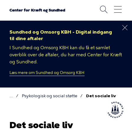
Gå
til
Center for Kræft og Sundhed
hovedindhold
Sundhed og Omsorg KBH - Digital indgang
til dine aftaler
I Sundhed og Omsorg KBH kan du få et samlet
overblik over de aftaler, du har med Center for Kræft
og Sundhed.
Læs mere om Sundhed og Omsorg KBH
Psykologisk og social støtte
Det sociale liv
Brødkrumme
Det sociale liv