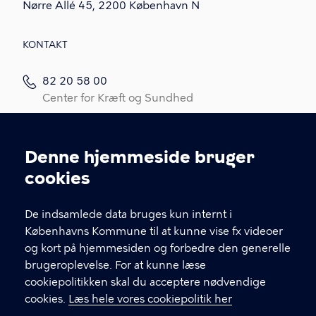
Nørre Allé 45, 2200 København N
KONTAKT
82 20 58 00
Center for Kræft og Sundhed
82 20 58 05
Kræftrådgivningen
Denne hjemmeside bruger
Cookieindstillinger
Kontakt os
cookies
Link til spørgeskema (log ind med MitID)
De indsamlede data bruges kun internt i
Det er vigtigt, du udfylder et spørgeskema i
Københavns Kommune til at kunne vise fx videoer
forbindelse med din indledende, opfølgende
og kort på hjemmesiden og forbedre den generelle
eller afsluttende samtale med din
brugeroplevelse. For at kunne læse
kontaktperson.
cookiepolitikken skal du acceptere nødvendige
cookies.
Læs hele vores cookiepolitik her
LINKS