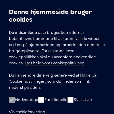
82 20 58 05
Kræftrådgivningen
Denne hjemmeside bruger
Cookieindstillinger
Kontakt os
cookies
Link til spørgeskema (log ind med MitID)
De indsamlede data bruges kun internt i
Det er vigtigt, du udfylder et spørgeskema i
Københavns Kommune til at kunne vise fx videoer
forbindelse med din indledende, opfølgende
og kort på hjemmesiden og forbedre den generelle
eller afsluttende samtale med din
brugeroplevelse. For at kunne læse
kontaktperson.
cookiepolitikken skal du acceptere nødvendige
cookies.
Læs hele vores cookiepolitik her
LINKS
Du kan ændre dine valg senere ved at klikke på
In English
'Cookieindstillinger', som du finder som link
Praktisk information
nederst på siden.
Privatlivspolitik
Nødvendige
Funktionelle
Statistiske
Tilgængelighedserklæring
Cookiepolitik
Vis cookieforklaring