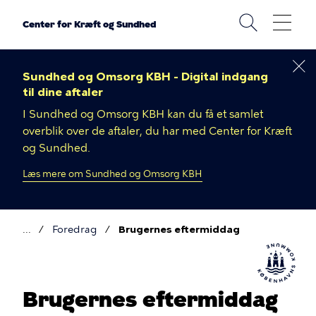
Gå
til
Center for Kræft og Sundhed
hovedindhold
Sundhed og Omsorg KBH - Digital indgang
til dine aftaler
I Sundhed og Omsorg KBH kan du få et samlet
overblik over de aftaler, du har med Center for Kræft
og Sundhed.
Læs mere om Sundhed og Omsorg KBH
Foredrag
Brugernes eftermiddag
Brødkrumme
Brugernes eftermiddag