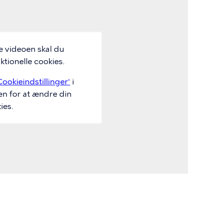
e videoen skal du
tionelle cookies.
Cookieindstillinger'
i
en for at ændre din
ies.