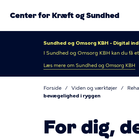
Gå
til
Center for Kræft og Sundhed
hovedindhold
n
Sundhed og Omsorg KBH - Digital indga
I Sundhed og Omsorg KBH kan du få et s
Læs mere om Sundhed og Omsorg KBH
Forside
Viden og værktøjer
Reha
bevægelighed i ryggen
Brødkru
For dig, d