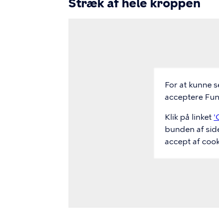
Stræk af hele kroppen
Video
Url
For at kunne s
acceptere Funk
Klik på linket
'
bunden af sid
accept af cook