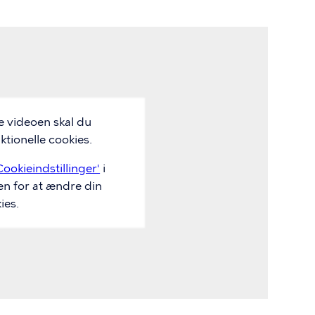
e videoen skal du
tionelle cookies.
Cookieindstillinger'
i
en for at ændre din
ies.