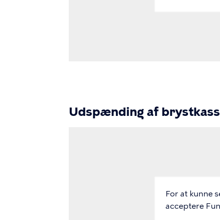
Udspænding af brystkas
Video
Url
For at kunne s
acceptere Funk