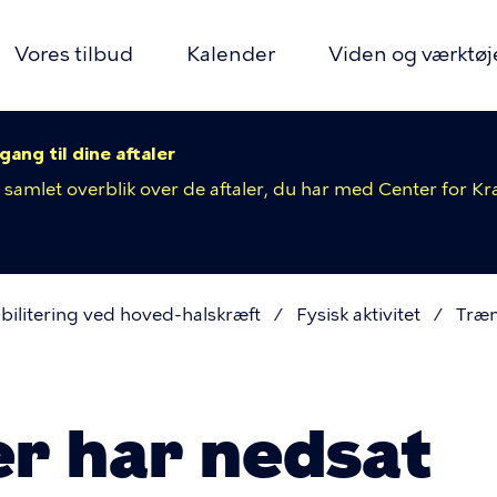
Vores tilbud
Kalender
Viden og værktøj
Primær
avigation
ng til dine aftaler
amlet overblik over de aftaler, du har med Center for K
bilitering ved hoved-halskræft
Fysisk aktivitet
Træ
mme
er har nedsat