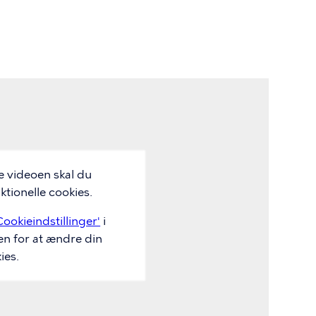
e videoen skal du
tionelle cookies.
Cookieindstillinger'
i
en for at ændre din
ies.