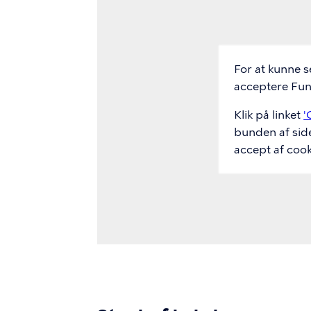
Url
For at kunne s
acceptere Funk
Klik på linket
'
bunden af sid
accept af cook