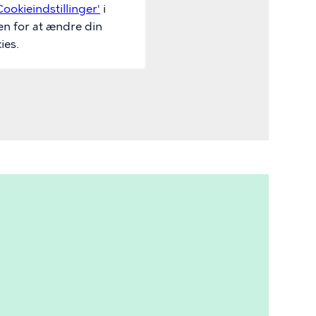
Cookieindstillinger'
i
en for at ændre din
ies.