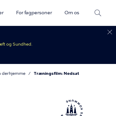
er
For fagpersoner
Om os
ræft og Sundhed.
n derhjemme
Træningsfilm: Nedsat