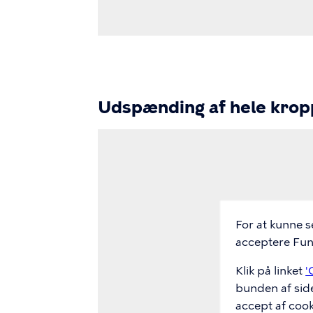
Udspænding af hele kro
Video
Url
For at kunne s
acceptere Funk
Klik på linket
'
bunden af sid
accept af cook