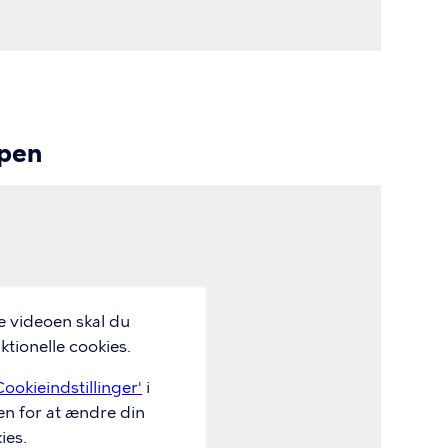
ppen
e videoen skal du
tionelle cookies.
Cookieindstillinger'
i
en for at ændre din
ies.