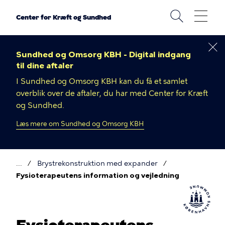
Gå
til
Center for Kræft og Sundhed
hovedindhold
Sundhed og Omsorg KBH - Digital indgang
til dine aftaler
I Sundhed og Omsorg KBH kan du få et samlet
overblik over de aftaler, du har med Center for Kræft
og Sundhed.
Læs mere om Sundhed og Omsorg KBH
Brystrekonstruktion med expander
Brødkrumme
Fysioterapeutens information og vejledning