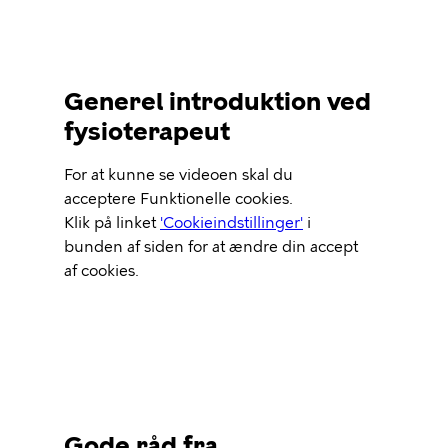
Generel introduktion ved
fysioterapeut
Video
For at kunne se videoen skal du
Url
acceptere Funktionelle cookies.
Klik på linket
'Cookieindstillinger'
i
bunden af siden for at ændre din accept
af cookies.
Gode råd fra