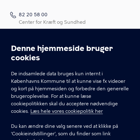
82 20 58 00
Center for Kræft og Sundhed
82 20 58 05
Kræftrådgivningen
Denne hjemmeside bruger
Cookieindstillinger
Kontakt os
cookies
Link til spørgeskema (log ind med MitID)
De indsamlede data bruges kun internt i
Det er vigtigt, du udfylder et spørgeskema i
Københavns Kommune til at kunne vise fx videoer
forbindelse med din indledende, opfølgende
og kort på hjemmesiden og forbedre den generelle
eller afsluttende samtale med din
brugeroplevelse. For at kunne læse
kontaktperson.
cookiepolitikken skal du acceptere nødvendige
cookies.
Læs hele vores cookiepolitik her
LINKS
Du kan ændre dine valg senere ved at klikke på
In English
'Cookieindstillinger', som du finder som link