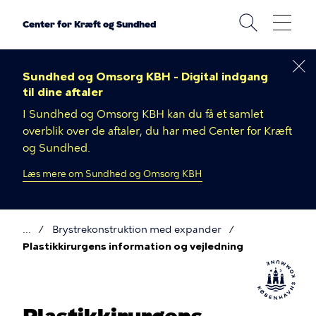
Gå
til
Center for Kræft og Sundhed
hovedindhold
Sundhed og Omsorg KBH - Digital indgang
til dine aftaler
I Sundhed og Omsorg KBH kan du få et samlet
overblik over de aftaler, du har med Center for Kræft
og Sundhed.
Læs mere om Sundhed og Omsorg KBH
Brystrekonstruktion med expander
Brødkrumme
Plastikkirurgens information og vejledning