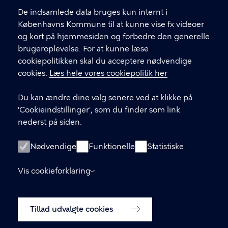
Link til spørgeskema (log ind med MitID)
De indsamlede data bruges kun internt i
Det er vigtigt, du udfylder et spørgeskema i
Københavns Kommune til at kunne vise fx videoer
forbindelse med din indledende, opfølgende
og kort på hjemmesiden og forbedre den generelle
eller afsluttende samtale med din
brugeroplevelse. For at kunne læse
kontaktperson.
cookiepolitikken skal du acceptere nødvendige
cookies.
Læs hele vores cookiepolitik her
LINKS
Du kan ændre dine valg senere ved at klikke på
In English
'Cookieindstillinger', som du finder som link
Praktisk information
nederst på siden.
Privatlivspolitik
Nødvendige
Funktionelle
Statistiske
Tilgængelighedserklæring
Cookiepolitik
Vis cookieforklaring
Cookieindstillinger
Tillad udvalgte cookies