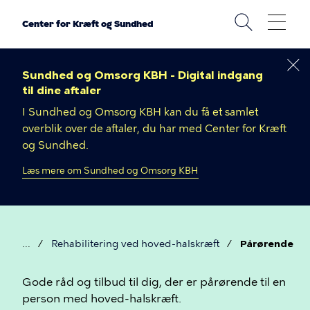
Gå
til
Center for Kræft og Sundhed
hovedindhold
Sundhed og Omsorg KBH - Digital indgang
til dine aftaler
I Sundhed og Omsorg KBH kan du få et samlet
overblik over de aftaler, du har med Center for Kræft
og Sundhed.
Læs mere om Sundhed og Omsorg KBH
Rehabilitering ved hoved-halskræft
Pårørende
Brødkrumme
Pårørende
Gode råd og tilbud til dig, der er pårørende til en
person med hoved-halskræft.
til