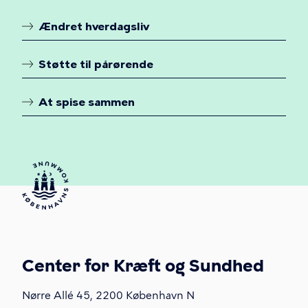
en
Ændret hverdagsliv
person
Linkoversigt
med
Støtte til pårørende
hoved-
halskræft
At spise sammen
Center for Kræft og Sundhed
Nørre Allé 45, 2200 København N