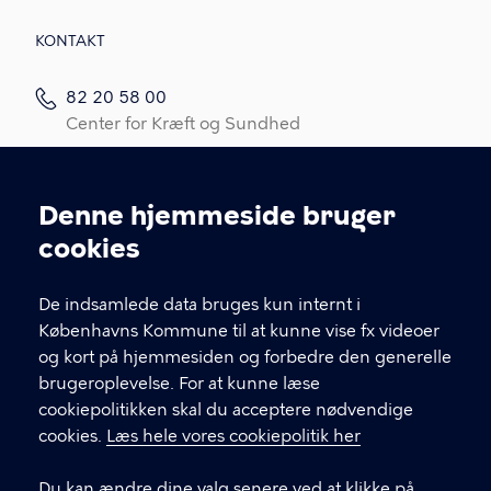
KONTAKT
82 20 58 00
Center for Kræft og Sundhed
82 20 58 05
Kræftrådgivningen
Denne hjemmeside bruger
Cookieindstillinger
Kontakt os
cookies
Link til spørgeskema (log ind med MitID)
De indsamlede data bruges kun internt i
Det er vigtigt, du udfylder et spørgeskema i
Københavns Kommune til at kunne vise fx videoer
forbindelse med din indledende, opfølgende
og kort på hjemmesiden og forbedre den generelle
eller afsluttende samtale med din
brugeroplevelse. For at kunne læse
kontaktperson.
cookiepolitikken skal du acceptere nødvendige
cookies.
Læs hele vores cookiepolitik her
LINKS
Du kan ændre dine valg senere ved at klikke på