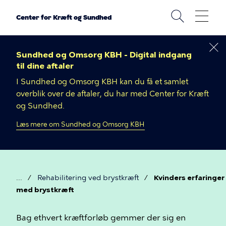
Gå
til
Center for Kræft og Sundhed
hovedindhold
Sundhed og Omsorg KBH - Digital indgang
til dine aftaler
I Sundhed og Omsorg KBH kan du få et samlet
overblik over de aftaler, du har med Center for Kræft
og Sundhed.
Læs mere om Sundhed og Omsorg KBH
Rehabilitering ved brystkræft
Kvinders erfaringer
Brødkrumme
med brystkræft
Kvinders
Bag ethvert kræftforløb gemmer der sig en