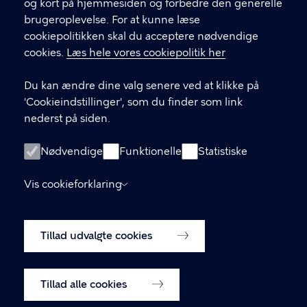
og kort på hjemmesiden og forbedre den generelle
eller afsluttende samtale med din
brugeroplevelse. For at kunne læse
kontaktperson.
cookiepolitikken skal du acceptere nødvendige
cookies.
Læs hele vores cookiepolitik her
LINKS
Du kan ændre dine valg senere ved at klikke på
In English
'Cookieindstillinger', som du finder som link
Praktisk information
nederst på siden.
Privatlivspolitik
Nødvendige
Funktionelle
Statistiske
Tilgængelighedserklæring
Cookiepolitik
Vis cookieforklaring
Cookieindstillinger
Tillad udvalgte cookies
Tillad alle cookies